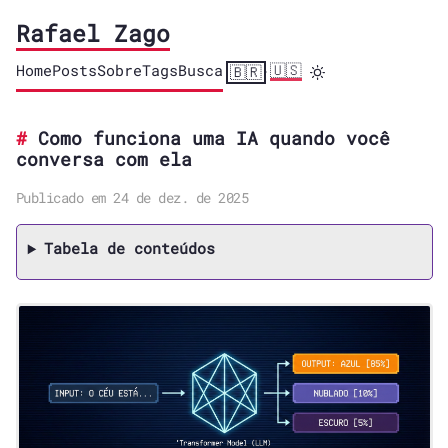
Rafael Zago
Home
Posts
Sobre
Tags
Busca
🇺🇸
🇧🇷
·
Como funciona uma IA quando você
conversa com ela
Publicado em 24 de dez. de 2025
Tabela de conteúdos