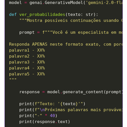
model 
=
 genai
.
GenerativeModel(
'gemini-2.0-flas
def
ver_probabilidades
"""Mostra possíveis continuações usando Ge
    prompt 
=
f
"""Você é um especialista em mod
"""
    response 
=
 model
.
    print(
f
"Texto: '
{
texto
}
'"
    print(
f
"
\n
Próximas palavras mais prováveis
    print(
"-"
*
40
    print(response
.