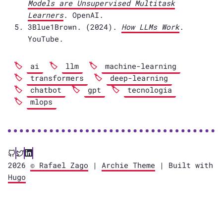
Models are Unsupervised Multitask
Learners
. OpenAI.
3Blue1Brown. (2024).
How LLMs Work
.
YouTube.
ai
llm
machine-learning
transformers
deep-learning
chatbot
gpt
tecnologia
mlops
2026
© Rafael Zago
|
Archie Theme
| Built with
Hugo