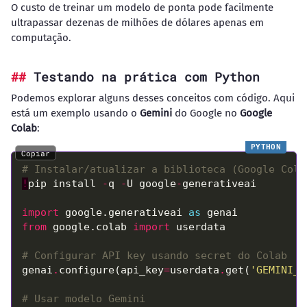
O custo de treinar um modelo de ponta pode facilmente
ultrapassar dezenas de milhões de dólares apenas em
computação.
Testando na prática com Python
Podemos explorar alguns desses conceitos com código. Aqui
está um exemplo usando o
Gemini
do Google no
Google
Colab
:
Copiar
# Instalar/atualizar a biblioteca (Google Cola
!
pip install 
-
q 
-
U google
-
import
 google.generativeai 
as
from
 google.colab 
import
# Configurar API key usando secret do Colab
genai
.
configure(api_key
=
userdata
.
get(
'GEMINI_A
# Usar modelo Gemini