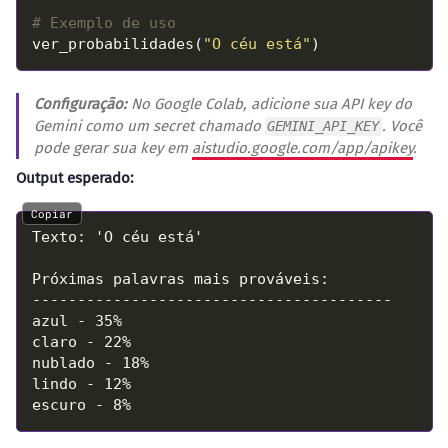
# Exemplo de uso
ver_probabilidades(
"O céu está"
Configuração:
No Google Colab, adicione sua API key do
Gemini como um secret chamado
. Você
GEMINI_API_KEY
pode gerar sua key em
aistudio.google.com/app/apikey
.
Output esperado:
Copiar